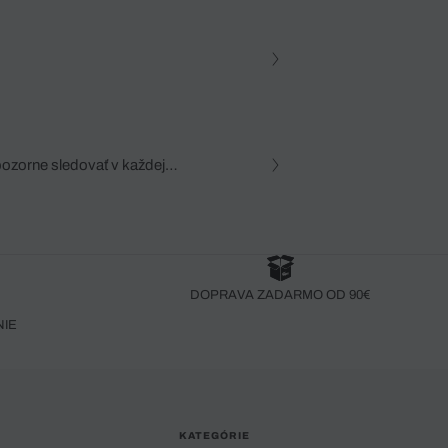
pozorne sledovať v každej
zca, dôkladná znalosť
robený bez pozorného oka
DOPRAVA ZADARMO OD 90€
NIE
KATEGÓRIE