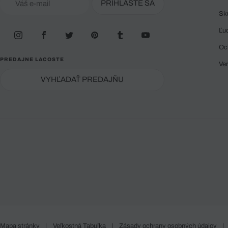
PRIHLÁSTE SA
Sk
Ľu
Oc
PREDAJNE LACOSTE
Ve
VYHĽADAŤ PREDAJŇU
Mapa stránky
|
Veľkostná Tabuľka
|
Zásady ochrany osobných údajov
|