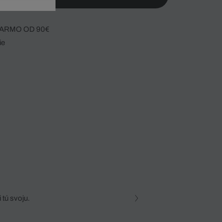
ARMO OD 90€
ie
 tú svoju.