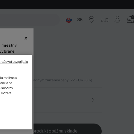
0
SK
ste
X
š miestny
vybranej
račovať bez prijatia
 a realizáciu
ných 30 dní pred posledným znížením ceny: 22 EUR
(0%)
cookie na
)
sa súborov
v
a môžete
osť
te ma, keď bude produkt opäť na sklade