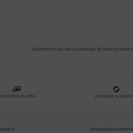
Spoločnosť Lacoste sa zaviazala, že bude výrobok 
fáze jeho výroby. Transparentnosť hodnotového reťa
dodávateľov a ekosystému... Žiadny steh nie je vy
spoločnosti Crocodile.
BEZPEČNÁ PLATBA
ZRUŠENIE A VRÁTE
LACOSTE
ZÁKAZNÍCKA PODPORA