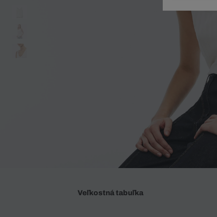
Doplnky
Spodná bielizeň
Plavky
Sukne
Plavky
Special Offer
Spodná Bielizeň
Šortky
Special Offer
Športové oblečenie
Nohavice
Special Offer
Plavky
Special Offer
Veľkostná tabuľka