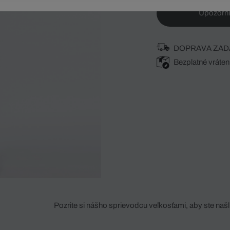
Upozorni
DOPRAVA ZAD
Bezplatné vráten
Pozrite si nášho sprievodcu veľkosťami, aby ste našli