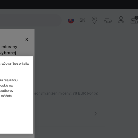
0
SK
ste
X
š miestny
vybranej
račovať bez prijatia
 a realizáciu
cookie na
sa súborov
ných 30 dní pred posledným znížením ceny: 76 EUR
(-64%)
v
a môžete
%)
osť