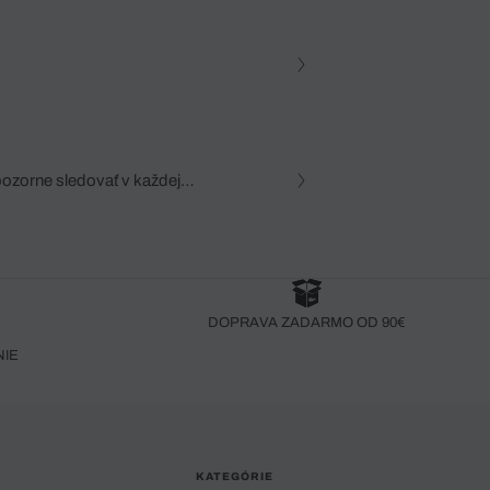
pozorne sledovať v každej
zca, dôkladná znalosť
robený bez pozorného oka
DOPRAVA ZADARMO OD 90€
NIE
KATEGÓRIE