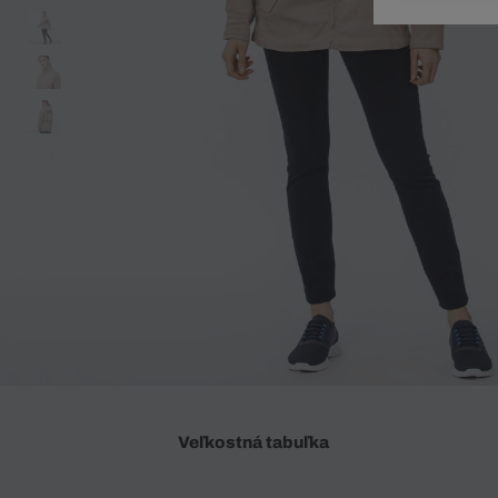
Doplnky
Spodná bielizeň
Plavky
Sukne
Plavky
Special Offer
Spodná Bielizeň
Šortky
Special Offer
Športové oblečenie
Nohavice
Special Offer
Plavky
Special Offer
Veľkostná tabuľka