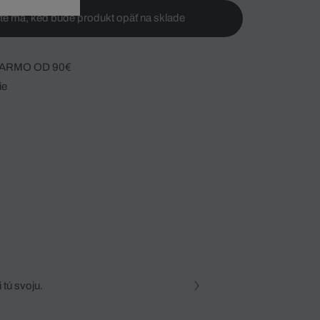
te ma, keď bude produkt opäť na sklade
ARMO OD 90€
ie
 tú svoju.