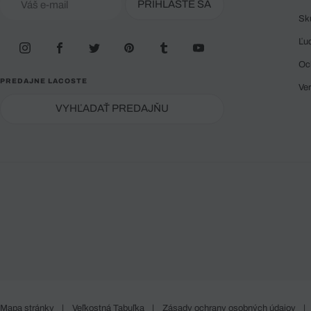
PRIHLÁSTE SA
Sk
Ľu
Oc
PREDAJNE LACOSTE
Ve
VYHĽADAŤ PREDAJŇU
Mapa stránky
|
Veľkostná Tabuľka
|
Zásady ochrany osobných údajov
|