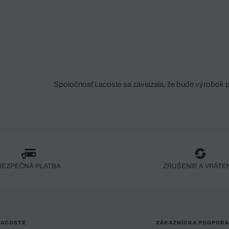
Spoločnosť Lacoste sa zaviazala, že bude výrobok 
fáze jeho výroby. Transparentnosť hodnotového reťa
dodávateľov a ekosystému... Žiadny steh nie je vy
spoločnosti Crocodile.
BEZPEČNÁ PLATBA
ZRUŠENIE A VRÁTE
LACOSTE
ZÁKAZNÍCKA PODPORA