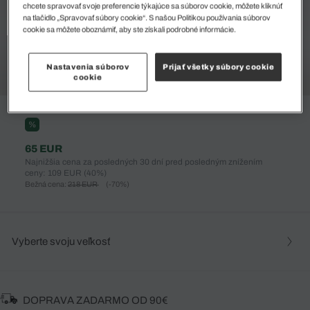
chcete spravovať svoje preferencie týkajúce sa súborov cookie, môžete kliknúť
na tlačidlo „Spravovať súbory cookie“. S našou Politikou používania súborov
cookie sa môžete oboznámiť, aby ste získali podrobné informácie.
Nastavenia súborov
Prijať všetky súbory cookie
cookie
%
65 EUR
Najnižšia cena za posledných 30 dní pred posledným znížením
ceny: 109 EUR
(40%)
Bežná cena:
218 EUR
(-70%)
Vyberte svoju veľkosť
DOPRAVA ZADARMO OD 90€