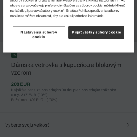
súborov cookie na fungovanie našej webovej stránky, kliknite na „Súhlasím“. Ak
chcete spravovať svoje preferencie týkajúce sa súborov cookie, môžete kliknúť
na tlačidlo „Spravovať súbory cookie“. S našou Politikou používania súborov
cookie sa môžete oboznámiť, aby ste získali podrobné informácie.
Nastavenia súborov
Prijať všetky súbory cookie
cookie
%
Dámska vetrovka s kapucňou a blokovým
vzorom
208 EUR
Najnižšia cena za posledných 30 dní pred posledným znížením
ceny: 347 EUR
(40%)
Bežná cena:
694 EUR
(-70%)
Vyberte svoju veľkosť