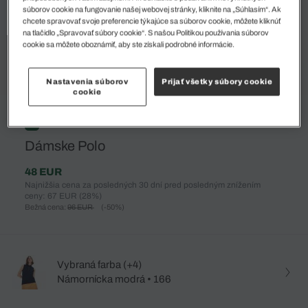
súborov cookie na fungovanie našej webovej stránky, kliknite na „Súhlasím“. Ak
chcete spravovať svoje preferencie týkajúce sa súborov cookie, môžete kliknúť
na tlačidlo „Spravovať súbory cookie“. S našou Politikou používania súborov
cookie sa môžete oboznámiť, aby ste získali podrobné informácie.
Nastavenia súborov
Prijať všetky súbory cookie
cookie
%
Dámske Polo
48 EUR
Najnižšia cena za posledných 30 dní pred posledným znížením
ceny: 67 EUR
(28%)
Bežná cena:
96 EUR
(-50%)
Vybraná farba (+4)
Námornícka modrá • 166