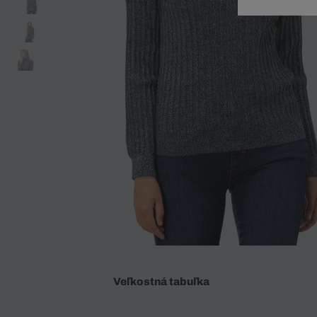
Doplnky
Spodná bielizeň
Plavky
Sukne
Plavky
Special Offer
Spodná Bielizeň
Šortky
Special Offer
Športové oblečenie
Nohavice
Special Offer
Plavky
Special Offer
Veľkostná tabuľka