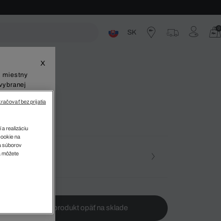
0
SK
ste
X
š miestny
vybranej
račovať bez prijatia
 a realizáciu
cookie na
sa súborov
v
a môžete
osť
te ma, keď bude produkt opäť na sklade