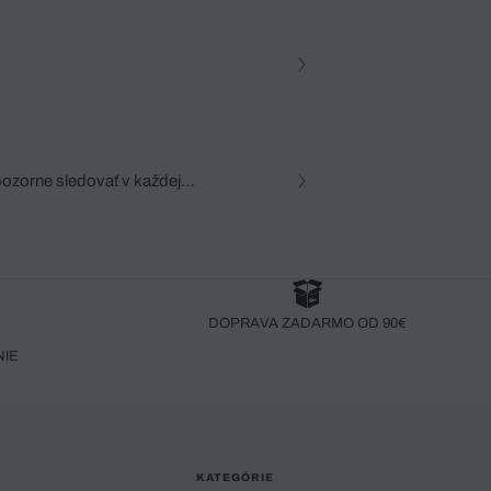
pozorne sledovať v každej
zca, dôkladná znalosť
robený bez pozorného oka
DOPRAVA ZADARMO OD 90€
NIE
KATEGÓRIE