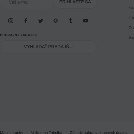
PRIHLÁSTE SA
Sk
Ľu
Oc
PREDAJNE LACOSTE
Ve
VYHĽADAŤ PREDAJŇU
Mapa stránky
|
Veľkostná Tabuľka
|
Zásady ochrany osobných údajov
|