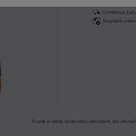
DOPRAVA ZAD
Bezplatné vráten
Pozrite si nášho sprievodcu veľkosťami, aby ste našli