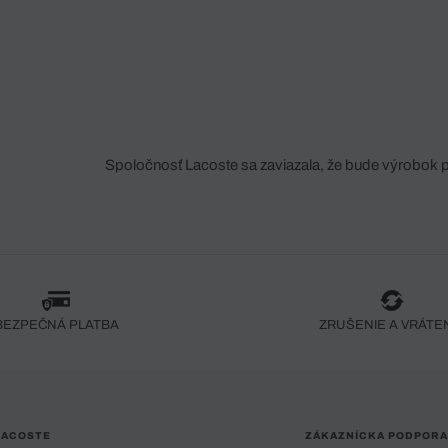
Spoločnosť Lacoste sa zaviazala, že bude výrobok 
fáze jeho výroby. Transparentnosť hodnotového reťa
dodávateľov a ekosystému... Žiadny steh nie je vy
spoločnosti Crocodile.
BEZPEČNÁ PLATBA
ZRUŠENIE A VRÁTE
LACOSTE
ZÁKAZNÍCKA PODPORA