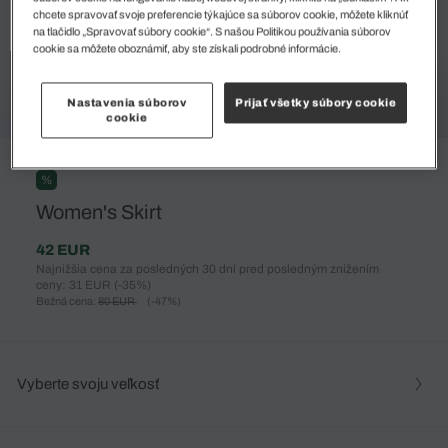
chcete spravovať svoje preferencie týkajúce sa súborov cookie, môžete kliknúť
na tlačidlo „Spravovať súbory cookie“. S našou Politikou používania súborov
cookie sa môžete oboznámiť, aby ste získali podrobné informácie.
Nastavenia súborov
Prijať všetky súbory cookie
cookie
%
Women's Skirt
42 EUR
Najnižšia cena za posledných 30 dní pred posledným znížením
ceny: 31 EUR
(-35%)
Bežná cena:
80 EUR
(-47%)
Vyberte svoju veľkosť