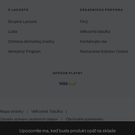
O LACOSTE
ZÁKAZNÍCKA PODPORA
Skupina Lacoste
FAQ
Ľudia
Veľkostná tabuľka
Ochrana obchodnej značky
Kontaktujte nás
Vernostný Program
Nastavenia Súborov Cookie
SPÔSOB PLATBY
Mapa stránky
|
Veľkostná Tabuľka
|
Zásady ochrany osobných údajov
|
Obchodné podmienky
Slovakia
Upozornite ma, keď bude produkt opäť na sklade