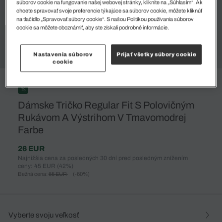
súborov cookie na fungovanie našej webovej stránky, kliknite na „Súhlasím“. Ak
chcete spravovať svoje preferencie týkajúce sa súborov cookie, môžete kliknúť
na tlačidlo „Spravovať súbory cookie“. S našou Politikou používania súborov
cookie sa môžete oboznámiť, aby ste získali podrobné informácie.
Nastavenia súborov
Prijať všetky súbory cookie
cookie
%
Dámske Tričko Regular Fit S Polovičným
Rukávom A Výstrihom V Tmavomodrej
Farbe
26 EUR
Najnižšia cena za posledných 30 dní pred posledným znížením
ceny: 45 EUR
(42%)
Bežná cena:
65 EUR
(-60%)
Vyberte svoju veľkosť