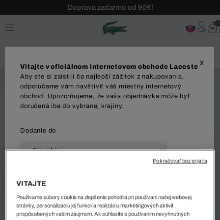
Doprava zadarmo od 90€!
Sezónny výpredaj až -40 %!
0
Bezplatné vrátenie!
X
Vitajte v oficiálnom internetovom obchode Lacoste
Aby ste si zaistili čo najlepší zážitok z nakupovania,
odporúčame vám navštíviť váš miestny internetový
obchod. Upozorňujeme, že vaša objednávka môže byť
doručená iba do vybranej krajiny.
Dodanie do
Pokračovať bez prijatia
Jazyk
VITAJTE
Používame súbory cookie na zlepšenie pohodlia pri používaní našej webovej
stránky, personalizáciu jej funkcií a realizáciu marketingových aktivít
prispôsobených vašim záujmom. Ak súhlasíte s používaním nevyhnutných
ZAČAŤ NAKUPOVAŤ