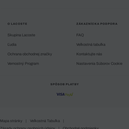
O LACOSTE
ZÁKAZNÍCKA PODPORA
Skupina Lacoste
FAQ
Ľudia
Veľkostná tabuľka
Ochrana obchodnej značky
Kontaktujte nás
Vernostný Program
Nastavenia Súborov Cookie
SPÔSOB PLATBY
Mapa stránky
|
Veľkostná Tabuľka
|
Zásady ochrany osobných údajov
|
Obchodné podmienky