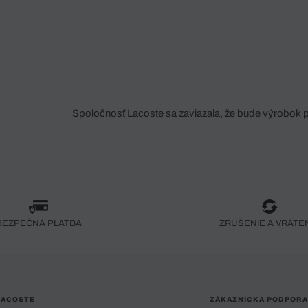
Spoločnosť Lacoste sa zaviazala, že bude výrobok 
fáze jeho výroby. Transparentnosť hodnotového reťa
dodávateľov a ekosystému... Žiadny steh nie je vy
spoločnosti Crocodile.
BEZPEČNÁ PLATBA
ZRUŠENIE A VRÁTE
LACOSTE
ZÁKAZNÍCKA PODPORA