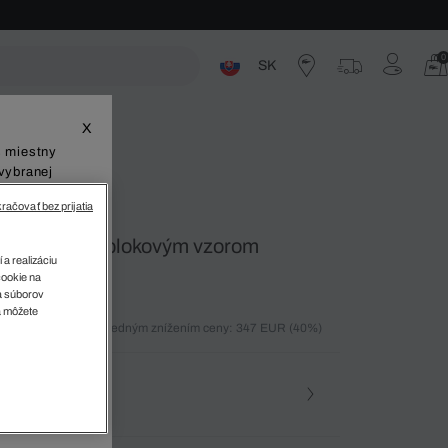
0
SK
ste
X
š miestny
vybranej
račovať bez prijatia
 kapucňou a blokovým vzorom
 a realizáciu
cookie na
sa súborov
v
a môžete
ných 30 dní pred posledným znížením ceny: 347 EUR
(40%)
%)
osť