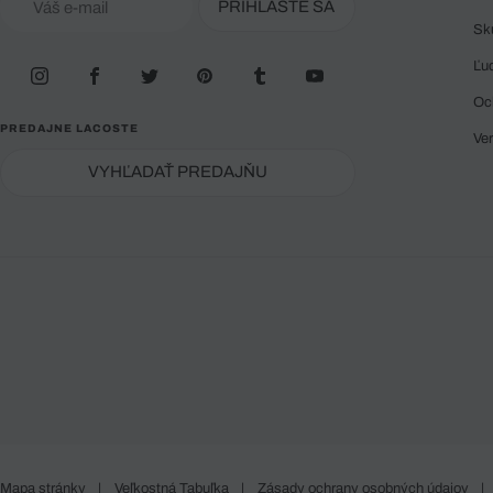
PRIHLÁSTE SA
Sk
Ľu
Oc
PREDAJNE LACOSTE
Ve
VYHĽADAŤ PREDAJŇU
Mapa stránky
|
Veľkostná Tabuľka
|
Zásady ochrany osobných údajov
|