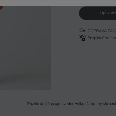
Upozorni
DOPRAVA ZAD
Bezplatné vráten
Pozrite si nášho sprievodcu veľkosťami, aby ste našli