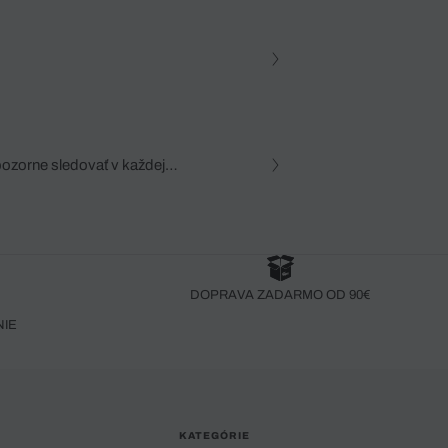
pozorne sledovať v každej
zca, dôkladná znalosť
robený bez pozorného oka
DOPRAVA ZADARMO OD 90€
NIE
KATEGÓRIE