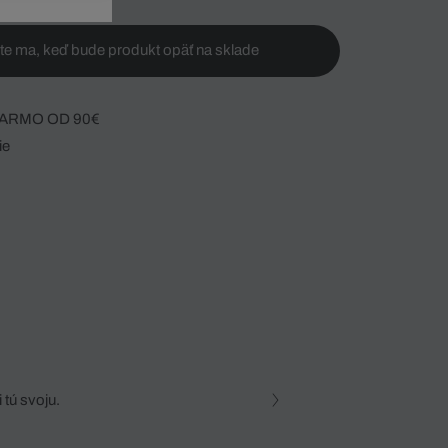
te ma, keď bude produkt opäť na sklade
ARMO OD 90€
ie
 tú svoju.