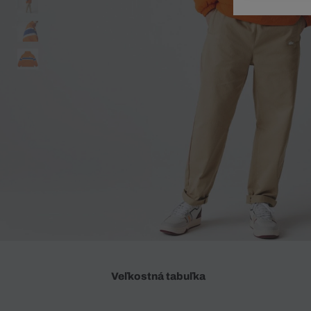
Doplnky
Spodná bielizeň
Plavky
Sukne
Plavky
Special Offer
Spodná Bielizeň
Šortky
Special Offer
Športové oblečenie
Nohavice
Special Offer
Plavky
Special Offer
Veľkostná tabuľka