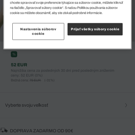
chcete spravovať svoje preferencie týkajúce sa súborov cookie, môžete kliknúť
na tlačidlo „Spravovať súbory cookie“. S našou Politikou používania súborov
cookie sa môžete oboznámiť, aby ste získali podrobné informácie.
Nastavenia súborov
Prijať všetky súbory cookie
cookie
%
52 EUR
Najnižšia cena za posledných 30 dní pred posledným znížením
ceny: 52 EUR
(0%)
Bežná cena:
75 EUR
(-31%)
Vyberte svoju veľkosť
DOPRAVA ZADARMO OD 90€