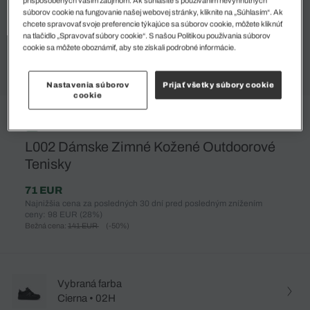
súborov cookie na fungovanie našej webovej stránky, kliknite na „Súhlasím“. Ak
chcete spravovať svoje preferencie týkajúce sa súborov cookie, môžete kliknúť
na tlačidlo „Spravovať súbory cookie“. S našou Politikou používania súborov
cookie sa môžete oboznámiť, aby ste získali podrobné informácie.
Nastavenia súborov
Prijať všetky súbory cookie
cookie
%
L002 Dámske Zimné Kožené Outdoorové
Tenisky
71 EUR
Najnižšia cena za posledných 30 dní pred posledným znížením
ceny: 98 EUR
(28%)
Bežná cena:
141 EUR
(-50%)
Vybraná farba
Cierna • 02H