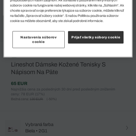
súborov cookie na fungovanie našej webovej stránky, kliknite na „Súhlasím“. Ak
chcete spravovať svoje preferencie týkajúce sa súborov cookie, môžete kliknúť
na tlačidlo „Spravovať súbory cookie“. S našou Politikou používania súborov
cookie sa môžete oboznámiť, aby ste získali podrobné informácie.
Nastavenia súborov
Prijať všetky súbory cookie
cookie
%
Lineshot Dámske Kožené Tenisky S
Nápisom Na Päte
65 EUR
Najnižšia cena za posledných 30 dní pred posledným znížením
ceny: 78 EUR
(17%)
Bežná cena:
130 EUR
(-50%)
Vybraná farba
Biela • 2G1