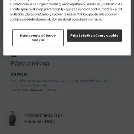
súborov cookie na fungovanie našej webovej stránky, kliknite na „Súhlasím“. Ak
chcete spravovať svoje preferencie týkajúce sa súborov cookie, môžete kliknúť
na tlačidlo „Spravovať súbory cookie“. S našou Politikou používania súborov
cookie sa môžete oboznámiť, aby ste získali podrobné informácie.
Nastavenia súborov
Prijať všetky súbory cookie
cookie
%
Pánska mikina
95 EUR
Najnižšia cena za posledných 30 dní pred posledným znížením
ceny: 132 EUR
(28%)
Bežná cena:
189 EUR
(-50%)
Vybraná farba (+2)
Farebne • BUQ