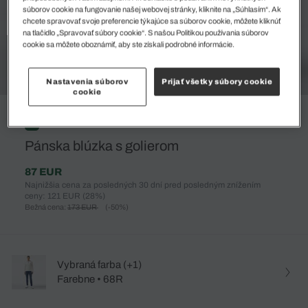
súborov cookie na fungovanie našej webovej stránky, kliknite na „Súhlasím“. Ak
chcete spravovať svoje preferencie týkajúce sa súborov cookie, môžete kliknúť
na tlačidlo „Spravovať súbory cookie“. S našou Politikou používania súborov
cookie sa môžete oboznámiť, aby ste získali podrobné informácie.
Nastavenia súborov
Prijať všetky súbory cookie
cookie
%
Pánska blúzka s golierom
87 EUR
Najnižšia cena za posledných 30 dní pred posledným znížením
ceny: 121 EUR
(28%)
Bežná cena:
173 EUR
(-50%)
Vybraná farba (+1)
Farebne • 68R