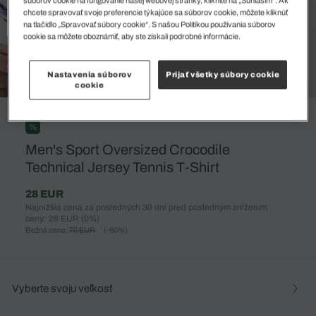
súborov cookie na fungovanie našej webovej stránky, kliknite na „Súhlasím“. Ak
chcete spravovať svoje preferencie týkajúce sa súborov cookie, môžete kliknúť
na tlačidlo „Spravovať súbory cookie“. S našou Politikou používania súborov
cookie sa môžete oboznámiť, aby ste získali podrobné informácie.
Nastavenia súborov
Prijať všetky súbory cookie
cookie
%
Men's Sport Oversized Crocodile
Technical Jersey Tennis T-Shirt
28 EUR
Najnižšia cena za posledných 30 dní pred posledným znížením
ceny: 28 EUR
(0%)
Bežná cena:
70 EUR
(-60%)
Vyberte svoju veľkosť