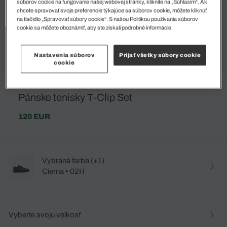
súborov cookie na fungovanie našej webovej stránky, kliknite na „Súhlasím“. Ak
chcete spravovať svoje preferencie týkajúce sa súborov cookie, môžete kliknúť
na tlačidlo „Spravovať súbory cookie“. S našou Politikou používania súborov
cookie sa môžete oboznámiť, aby ste získali podrobné informácie.
Nastavenia súborov
Prijať všetky súbory cookie
cookie
Pánske tenisky T-Clip Set
120 EUR
Vybraná farba (+1)
Cierna • 02H
Vyberte svoju veľkosť