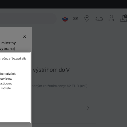
0
SK
ste
X
š miestny
vybranej
račovať bez prijatia
bavlny pima s výstrihom do V
 a realizáciu
cookie na
sa súborov
ných 30 dní pred posledným znížením ceny: 42 EUR
(0%)
v
a môžete
)
farba (+5)
na • 132