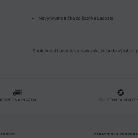
Nevyhnutné tričká zo šatníka Lacoste
Spoločnosť Lacoste sa zaviazala, že bude výrobok 
fáze jeho výroby. Transparentnosť hodnotového reťa
dodávateľov a ekosystému... Žiadny steh nie je vy
spoločnosti Crocodile.
BEZPEČNÁ PLATBA
ZRUŠENIE A VRÁTE
LACOSTE
ZÁKAZNÍCKA PODPORA