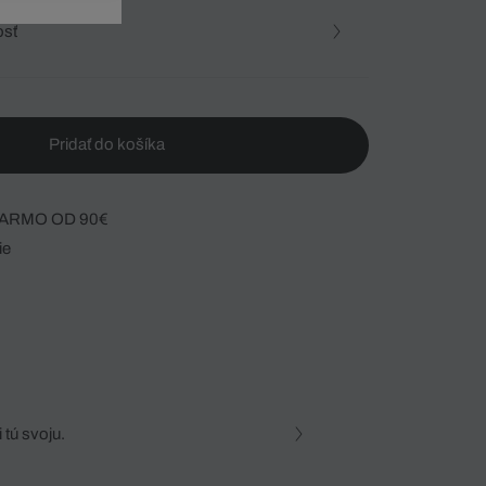
osť
Pridať do košíka
ARMO OD 90€
ie
 tú svoju.