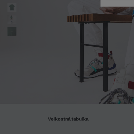
Doplnky
Spodná bielizeň
Plavky
Sukne
Plavky
Special Offer
Spodná Bielizeň
Šortky
Special Offer
Športové oblečenie
Nohavice
Special Offer
Plavky
Special Offer
Veľkostná tabuľka