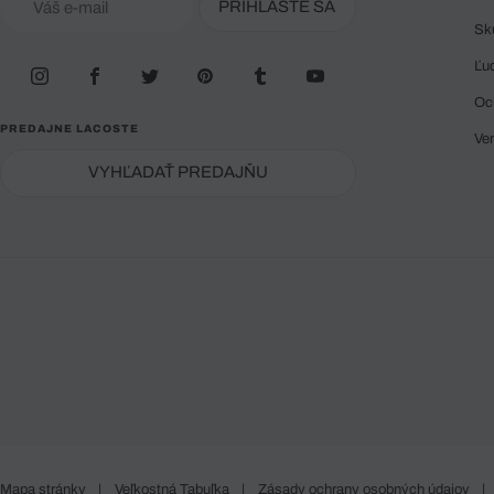
PRIHLÁSTE SA
Sk
Ľu
Oc
PREDAJNE LACOSTE
Ve
VYHĽADAŤ PREDAJŇU
Mapa stránky
|
Veľkostná Tabuľka
|
Zásady ochrany osobných údajov
|