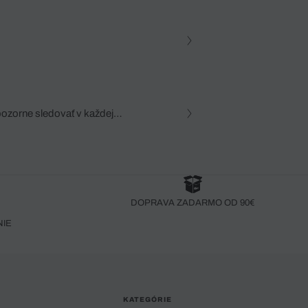
pozorne sledovať v každej
zca, dôkladná znalosť
robený bez pozorného oka
DOPRAVA ZADARMO OD 90€
NIE
KATEGÓRIE