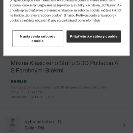
súborov cookie na fungovanie našej webovej stránky, kliknite na „Súhlasím“. Ak
chcete spravovať svoje preferencie týkajúce sa súborov cookie, môžete kliknúť
na tlačidlo „Spravovať súbory cookie“. S našou Politikou používania súborov
cookie sa môžete oboznámiť, aby ste získali podrobné informácie.
Nastavenia súborov
Prijať všetky súbory cookie
cookie
%
Mikina Klasického Strihu S 3D Potlačou A
S Farebnými Blokmi
65 EUR
Najnižšia cena za posledných 30 dní pred posledným znížením
ceny: 78 EUR
(17%)
Bežná cena:
130 EUR
(-50%)
Vybraná farba (+1)
Biela • RI6