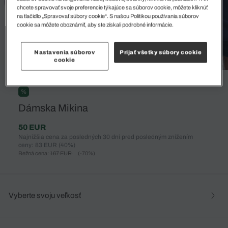
chcete spravovať svoje preferencie týkajúce sa súborov cookie, môžete kliknúť
na tlačidlo „Spravovať súbory cookie“. S našou Politikou používania súborov
cookie sa môžete oboznámiť, aby ste získali podrobné informácie.
Nastavenia súborov
Prijať všetky súbory cookie
cookie
%
Dámska Mikina
50 EUR
Najnižšia cena za posledných 30 dní pred posledným znížením
ceny: 83 EUR
(40%)
Bežná cena:
167 EUR
(-70%)
Vyberte svoju veľkosť