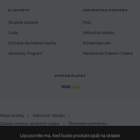
O LACOSTE
ZÁKAZNÍCKA PODPORA
Skupina Lacoste
FAQ
Ľudia
Veľkostná tabuľka
Ochrana obchodnej značky
Kontaktujte nás
Vernostný Program
Nastavenia Súborov Cookie
SPÔSOB PLATBY
Mapa stránky
|
Veľkostná Tabuľka
|
Zásady ochrany osobných údajov
|
Obchodné podmienky
Slovakia
Upozornite ma, keď bude produkt opäť na sklade