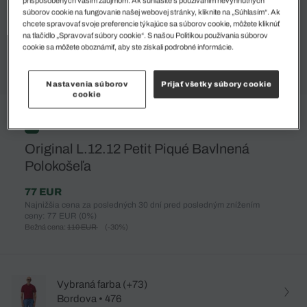
prispôsobených vašim záujmom. Ak súhlasíte s používaním nevyhnutných
súborov cookie na fungovanie našej webovej stránky, kliknite na „Súhlasím“. Ak
chcete spravovať svoje preferencie týkajúce sa súborov cookie, môžete kliknúť
na tlačidlo „Spravovať súbory cookie“. S našou Politikou používania súborov
cookie sa môžete oboznámiť, aby ste získali podrobné informácie.
Nastavenia súborov
Prijať všetky súbory cookie
cookie
%
Original L.12.12 Petit Piqué Bavlnená
Polokošeľa
77 EUR
Najnižšia cena za posledných 30 dní pred posledným znížením
ceny: 77 EUR
(0%)
Bežná cena:
110 EUR
(-30%)
Vybraná farba (+73)
Bordova • 476