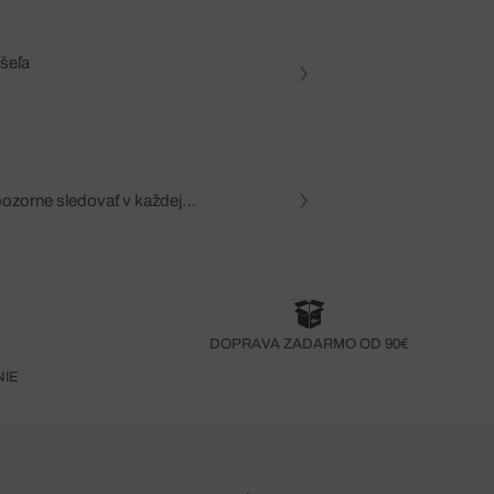
ošeľa
pozorne sledovať v každej
zca, dôkladná znalosť
robený bez pozorného oka
DOPRAVA ZADARMO OD 90€
NIE