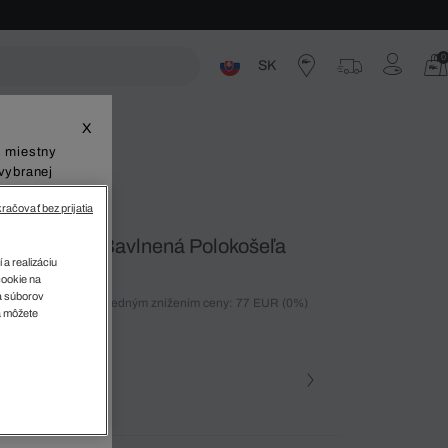
0
SK
ste
X
š miestny
vybranej
račovať bez prijatia
 Petit Piqué Bavlnená Polokošeľa
 a realizáciu
cookie na
sa súborov
ných 30 dní pred posledným znížením ceny: 77 EUR
(0%)
v
a môžete
%)
farba (+73)
Oranzova • IXY