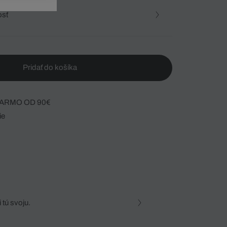
osť
Pridať do košíka
ARMO OD 90€
ie
 tú svoju.