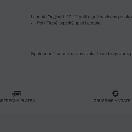
Lacoste Original L.12.12 petit piqué bavlnená polok
Petit Piqué, typický úplet Lacoste
Spoločnosť Lacoste sa zaviazala, že bude výrobok 
fáze jeho výroby. Transparentnosť hodnotového reťa
dodávateľov a ekosystému... Žiadny steh nie je vy
spoločnosti Crocodile.
BEZPEČNÁ PLATBA
ZRUŠENIE A VRÁTE