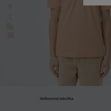
Doplnky
Spodná bielizeň
Plavky
Sukne
Plavky
Special Offer
Spodná Bielizeň
Šortky
Special Offer
Športové oblečenie
Nohavice
Special Offer
Plavky
Special Offer
Veľkostná tabuľka