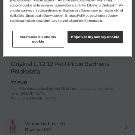
súborov cookie na fungovanie našej webovej stránky, kliknite na „Súhlasím“. Ak
chcete spravovať svoje preferencie týkajúce sa súborov cookie, môžete kliknúť
na tlačidlo „Spravovať súbory cookie“. S našou Politikou používania súborov
cookie sa môžete oboznámiť, aby ste získali podrobné informácie.
Nastavenia súborov
Prijať všetky súbory cookie
cookie
%
Original L.12.12 Petit Piqué Bavlnená
Polokošeľa
77 EUR
Najnižšia cena za posledných 30 dní pred posledným znížením
ceny: 66 EUR
(-17%)
Bežná cena:
110 EUR
(-30%)
Vybraná farba (+73)
Ruzova • IXV