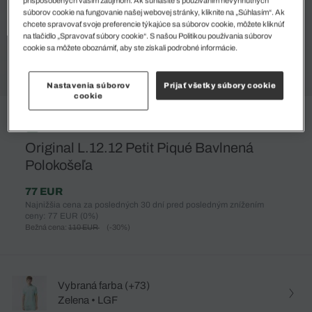
súborov cookie na fungovanie našej webovej stránky, kliknite na „Súhlasím“. Ak
chcete spravovať svoje preferencie týkajúce sa súborov cookie, môžete kliknúť
na tlačidlo „Spravovať súbory cookie“. S našou Politikou používania súborov
cookie sa môžete oboznámiť, aby ste získali podrobné informácie.
Nastavenia súborov
Prijať všetky súbory cookie
cookie
%
Original L.12.12 Petit Piqué Bavlnená
Polokošeľa
77 EUR
Najnižšia cena za posledných 30 dní pred posledným znížením
ceny: 77 EUR
(0%)
Bežná cena:
110 EUR
(-30%)
Vybraná farba (+73)
Zelena • LGF