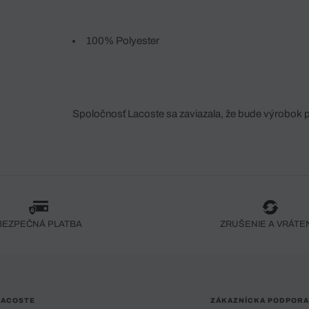
100% Polyester
Spoločnosť Lacoste sa zaviazala, že bude výrobok 
fáze jeho výroby. Transparentnosť hodnotového reťa
dodávateľov a ekosystému... Žiadny steh nie je vy
spoločnosti Crocodile.
BEZPEČNÁ PLATBA
ZRUŠENIE A VRÁTE
LACOSTE
ZÁKAZNÍCKA PODPORA