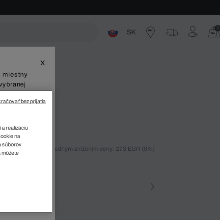
0
SK
ste
X
š miestny
vybranej
račovať bez prijatia
 a realizáciu
cookie na
sa súborov
ných 30 dní pred posledným znížením ceny: 273 EUR
(0%)
v
a môžete
%)
farba
Námornícka modrá • 77L