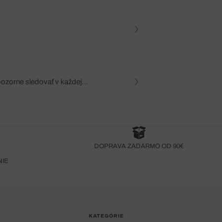
pozorne sledovať v každej
zca, dôkladná znalosť
robený bez pozorného oka
DOPRAVA ZADARMO OD 90€
NIE
KATEGÓRIE