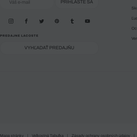
PRIHLÁSTE SA
Sk
Ľu
Oc
PREDAJNE LACOSTE
Ve
VYHĽADAŤ PREDAJŇU
Mapa stránky
|
Veľkostná Tabuľka
|
Zásady ochrany osobných údajov
|