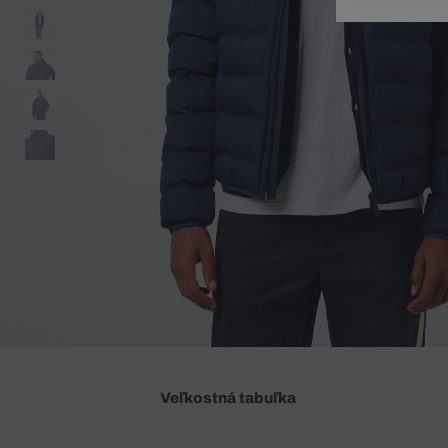
Doplnky
Spodná bielizeň
Plavky
Sukne
Plavky
Special Offer
Spodná Bielizeň
Šortky
Special Offer
Športové oblečenie
Nohavice
Special Offer
Plavky
Special Offer
Veľkostná tabuľka