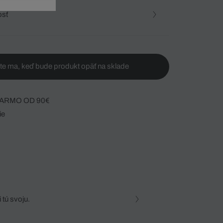
osť
te ma, keď bude produkt opäť na sklade
ARMO OD 90€
ie
 tú svoju.