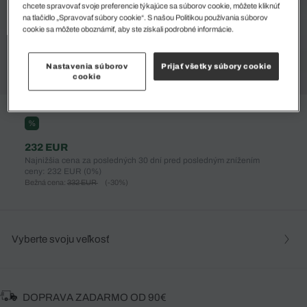
chcete spravovať svoje preferencie týkajúce sa súborov cookie, môžete kliknúť
na tlačidlo „Spravovať súbory cookie“. S našou Politikou používania súborov
cookie sa môžete oboznámiť, aby ste získali podrobné informácie.
Nastavenia súborov
Prijať všetky súbory cookie
cookie
%
232 EUR
Najnižšia cena za posledných 30 dní pred posledným znížením
ceny: 232 EUR
(0%)
Bežná cena:
332 EUR
(-30%)
Vyberte svoju veľkosť
DOPRAVA ZADARMO OD 90€