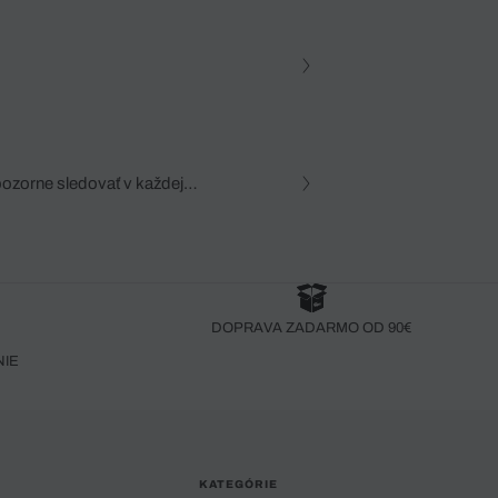
pozorne sledovať v každej
zca, dôkladná znalosť
robený bez pozorného oka
DOPRAVA ZADARMO OD 90€
NIE
KATEGÓRIE