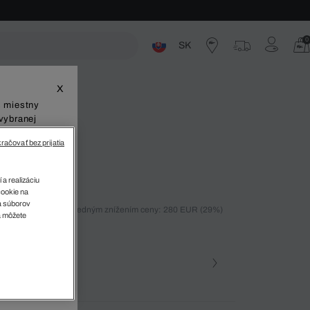
0
SK
ste
X
š miestny
vybranej
račovať bez prijatia
 a realizáciu
cookie na
sa súborov
ných 30 dní pred posledným znížením ceny: 280 EUR
(29%)
v
a môžete
%)
farba (+1)
Námornícka modrá • 166