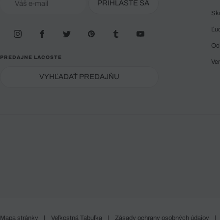
PRIHLÁSTE SA
Sk
Ľu
Oc
PREDAJNE LACOSTE
Ve
VYHĽADAŤ PREDAJŇU
Mapa stránky
|
Veľkostná Tabuľka
|
Zásady ochrany osobných údajov
|