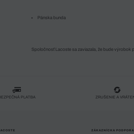
Pánska bunda
Spoločnosť Lacoste sa zaviazala, že bude výrobok 
fáze jeho výroby. Transparentnosť hodnotového reťa
dodávateľov a ekosystému... Žiadny steh nie je vy
spoločnosti Crocodile.
BEZPEČNÁ PLATBA
ZRUŠENIE A VRÁTE
LACOSTE
ZÁKAZNÍCKA PODPORA