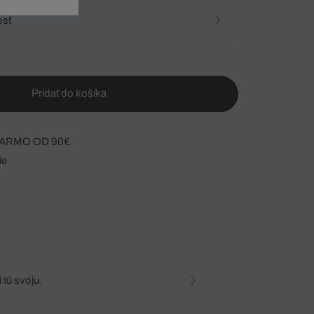
osť
Pridať do košíka
ARMO OD 90€
ie
 tú svoju.