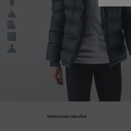
Doplnky
Spodná bielizeň
Plavky
Sukne
Plavky
Special Offer
Spodná Bielizeň
Šortky
Special Offer
Športové oblečenie
Nohavice
Special Offer
Plavky
Special Offer
Veľkostná tabuľka