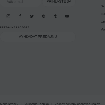
PRIHLÁSTE SA
Sk
Ľu
Oc
PREDAJNE LACOSTE
Ve
VYHĽADAŤ PREDAJŇU
Mapa stránky
|
Veľkostná Tabuľka
|
Zásady ochrany osobných údajov
|