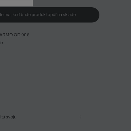
te ma, keď bude produkt opäť na sklade
ARMO OD 90€
ie
 tú svoju.