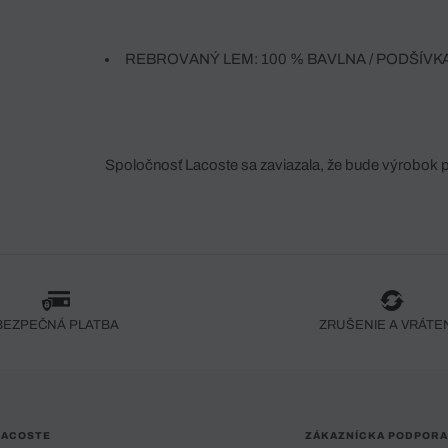
REBROVANÝ LEM: 100 % BAVLNA / PODŠÍVK
BAVLNA / ZÁKLADNÝ MATERIÁL: 100 % BAVLNA
Spoločnosť Lacoste sa zaviazala, že bude výrobok 
fáze jeho výroby. Transparentnosť hodnotového reťa
dodávateľov a ekosystému... Žiadny steh nie je vy
spoločnosti Crocodile.
BEZPEČNÁ PLATBA
ZRUŠENIE A VRÁTE
LACOSTE
ZÁKAZNÍCKA PODPORA