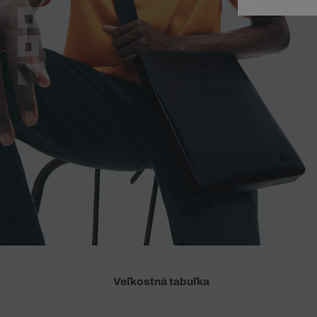
Doplnky
Spodná bielizeň
Plavky
Sukne
Plavky
Special Offer
Spodná Bielizeň
Šortky
Special Offer
Športové oblečenie
Nohavice
Special Offer
Plavky
Special Offer
Veľkostná tabuľka