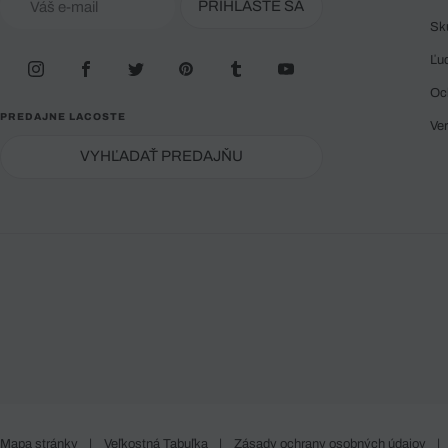
PRIHLÁSTE SA
Sk
Ľu
Oc
PREDAJNE LACOSTE
Ve
VYHĽADAŤ PREDAJŇU
Mapa stránky
|
Veľkostná Tabuľka
|
Zásady ochrany osobných údajov
|