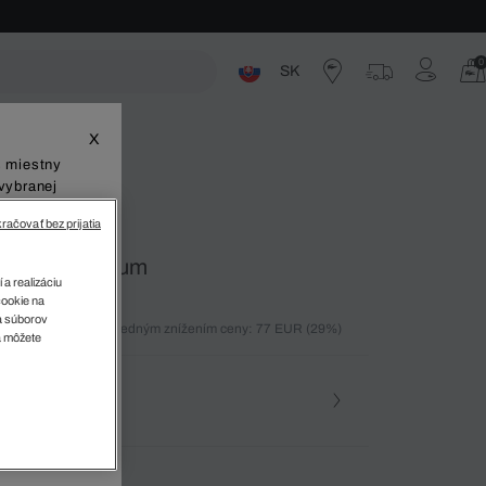
0
SK
ste
X
š miestny
vybranej
račovať bez prijatia
Access Premium
 a realizáciu
cookie na
sa súborov
ných 30 dní pred posledným znížením ceny: 77 EUR
(29%)
v
a môžete
%)
osť