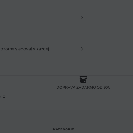
pozorne sledovať v každej
zca, dôkladná znalosť
robený bez pozorného oka
DOPRAVA ZADARMO OD 90€
NIE
KATEGÓRIE