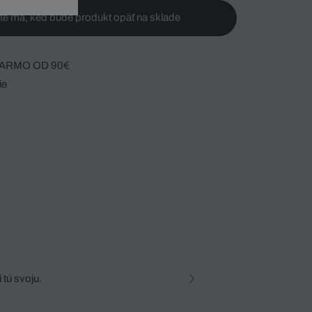
te ma, keď bude produkt opäť na sklade
ARMO OD 90€
ie
 tú svoju.