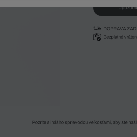
Upozorni
DOPRAVA ZAD
Bezplatné vráten
Pozrite si nášho sprievodcu veľkosťami, aby ste našli