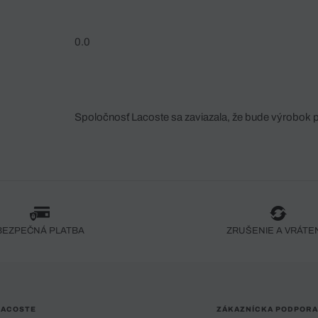
0.0
Spoločnosť Lacoste sa zaviazala, že bude výrobok 
fáze jeho výroby. Transparentnosť hodnotového reťa
dodávateľov a ekosystému... Žiadny steh nie je vy
spoločnosti Crocodile.
BEZPEČNÁ PLATBA
ZRUŠENIE A VRÁTE
LACOSTE
ZÁKAZNÍCKA PODPORA