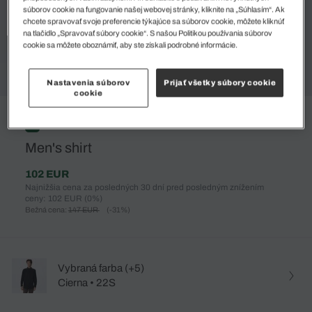
súborov cookie na fungovanie našej webovej stránky, kliknite na „Súhlasím“. Ak
chcete spravovať svoje preferencie týkajúce sa súborov cookie, môžete kliknúť
na tlačidlo „Spravovať súbory cookie“. S našou Politikou používania súborov
cookie sa môžete oboznámiť, aby ste získali podrobné informácie.
Nastavenia súborov
Prijať všetky súbory cookie
cookie
%
Men's shirt
102 EUR
Najnižšia cena za posledných 30 dní pred posledným znížením
ceny: 102 EUR
(0%)
Bežná cena:
147 EUR
(-31%)
Vybraná farba (+5)
Cierna • 22S