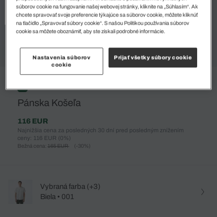
súborov cookie na fungovanie našej webovej stránky, kliknite na „Súhlasím“. Ak
chcete spravovať svoje preferencie týkajúce sa súborov cookie, môžete kliknúť
na tlačidlo „Spravovať súbory cookie“. S našou Politikou používania súborov
cookie sa môžete oboznámiť, aby ste získali podrobné informácie.
Nastavenia súborov
Prijať všetky súbory cookie
cookie
%
Pánska Košeľa
116 EUR
Najnižšia cena za posledných 30 dní pred posledným znížením
ceny: 116 EUR
(0%)
Bežná cena:
165 EUR
(-30%)
Vybraná farba (+3)
Biela • 001