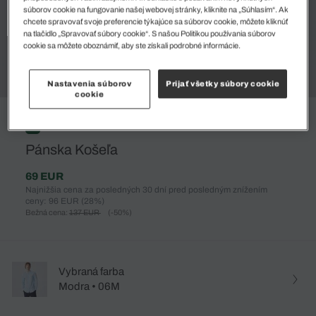
súborov cookie na fungovanie našej webovej stránky, kliknite na „Súhlasím“. Ak
chcete spravovať svoje preferencie týkajúce sa súborov cookie, môžete kliknúť
na tlačidlo „Spravovať súbory cookie“. S našou Politikou používania súborov
cookie sa môžete oboznámiť, aby ste získali podrobné informácie.
Nastavenia súborov
Prijať všetky súbory cookie
cookie
%
Pánska Košeľa
69 EUR
Najnižšia cena za posledných 30 dní pred posledným znížením
ceny: 96 EUR
(28%)
Bežná cena:
137 EUR
(-50%)
Vybraná farba
Modra • 06M