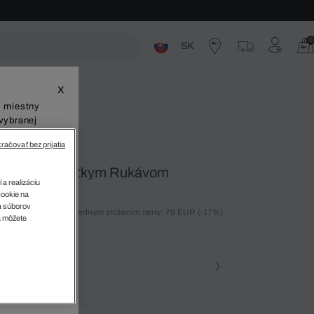
0
SK
ste
X
š miestny
vybranej
račovať bez prijatia
Košeľa S Krátkym Rukávom
 a realizáciu
cookie na
sa súborov
ných 30 dní pred posledným znížením ceny: 78 EUR
(-17%)
v
a môžete
%)
farba (+6)
zova • T03