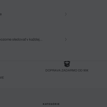
e
pozorne sledovať v každej
zca, dôkladná znalosť
robený bez pozorného oka
DOPRAVA ZADARMO OD 90€
NIE
KATEGÓRIE