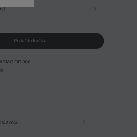
osť
Pridať do košíka
ARMO OD 90€
ie
 tú svoju.