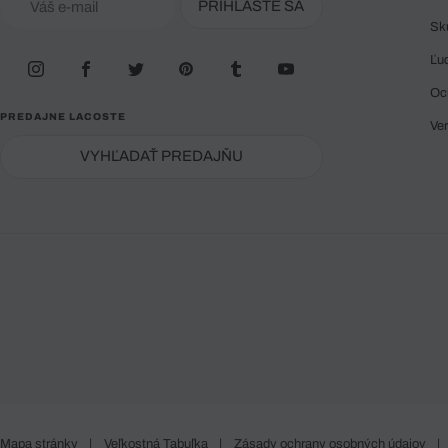
PRIHLÁSTE SA
Sk
Ľu
Oc
PREDAJNE LACOSTE
Ve
VYHĽADAŤ PREDAJŇU
Mapa stránky
|
Veľkostná Tabuľka
|
Zásady ochrany osobných údajov
|