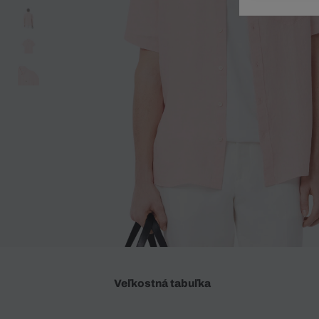
Doplnky
Spodná bielizeň
Plavky
Sukne
Plavky
Special Offer
Spodná Bielizeň
Šortky
Special Offer
Športové oblečenie
Nohavice
Special Offer
Plavky
Special Offer
Veľkostná tabuľka