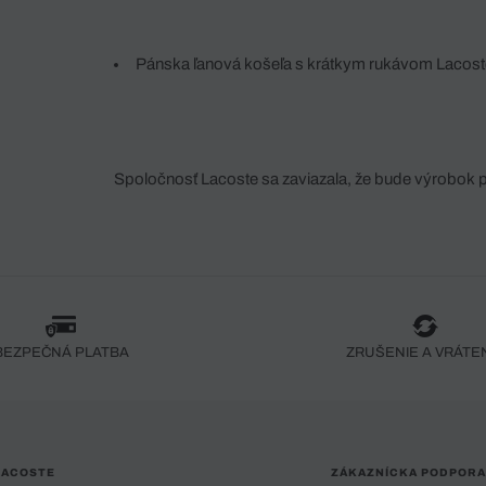
Pánska ľanová košeľa s krátkym rukávom Lacost
Spoločnosť Lacoste sa zaviazala, že bude výrobok 
fáze jeho výroby. Transparentnosť hodnotového reťa
dodávateľov a ekosystému... Žiadny steh nie je vy
spoločnosti Crocodile.
BEZPEČNÁ PLATBA
ZRUŠENIE A VRÁTE
LACOSTE
ZÁKAZNÍCKA PODPORA