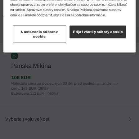
chcete spravovať svoje preferencie týkajúce sa súborov cookie, môžete kliknúť
na tlačidlo „Spravovať súbory cookie“. S našou Politikou používania súborov
cookie sa môžete oboznámiť, aby ste získali podrobné informácie.
Nastavenia súborov
Prijať všetky súbory cookie
cookie
%
Pánska Mikina
106 EUR
Najnižšia cena za posledných 30 dní pred posledným znížením
ceny: 148 EUR
(28%)
Bežná cena:
212 EUR
(-50%)
Vyberte svoju veľkosť