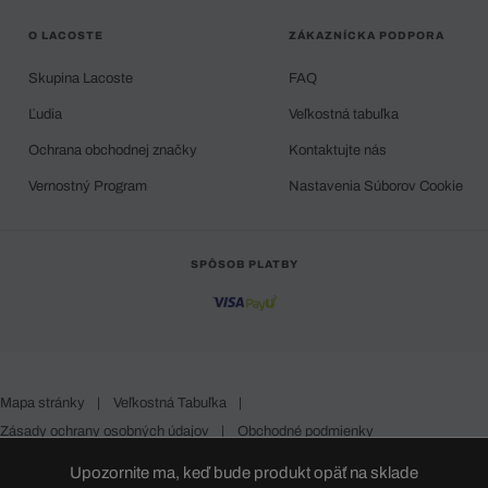
O LACOSTE
ZÁKAZNÍCKA PODPORA
Skupina Lacoste
FAQ
Ľudia
Veľkostná tabuľka
Ochrana obchodnej značky
Kontaktujte nás
Vernostný Program
Nastavenia Súborov Cookie
SPÔSOB PLATBY
Mapa stránky
|
Veľkostná Tabuľka
|
Zásady ochrany osobných údajov
|
Obchodné podmienky
Slovakia
Upozornite ma, keď bude produkt opäť na sklade