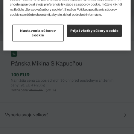
chcete spravovať svoje preferencie týkajúce sa súborov cookie, môžete kliknúť
na tlačidlo „Spravovať súbory cookie“. S našou Politikou používania súborov
cookie sa môžete oboznámiť, aby ste získali podrobné informácie.
Nastavenia súborov
Prijať všetky súbory cookie
cookie
%
Pánska Mikina S Kapucňou
109 EUR
Najnižšia cena za posledných 30 dní pred posledným znížením
ceny: 91 EUR
(-20%)
Bežná cena:
157 EUR
(-31%)
Vyberte svoju veľkosť