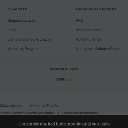
O LACOSTE
ZÁKAZNÍCKA PODPORA
Skupina Lacoste
FAQ
Ľudia
Veľkostná tabuľka
Ochrana obchodnej značky
Kontaktujte nás
Vernostný Program
Nastavenia Súborov Cookie
SPÔSOB PLATBY
Mapa stránky
|
Veľkostná Tabuľka
|
Zásady ochrany osobných údajov
|
Obchodné podmienky
Slovakia
Upozornite ma, keď bude produkt opäť na sklade