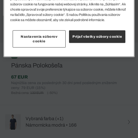
súborov cookie na fungovanie našej webovej stránky, kliknite na „Súhlasím“. Ak
chcete spravovať svoje preferencie týkajúce sa súborov cookie, môžete kliknúť
na tlačidlo „Spravovať súbory cookie“. S našou Politikou používania súborov
cookie sa môžete oboznámiť, aby ste získali podrobné informácie.
Nastavenia súborov
Prijať všetky súbory cookie
cookie
%
Pánska Polokošeľa
67 EUR
Najnižšia cena za posledných 30 dní pred posledným znížením
ceny: 79 EUR
(15%)
Bežná cena:
133 EUR
(-50%)
Vybraná farba (+1)
Námornícka modrá • 166