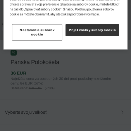
chcete spravovať svoje preferencie týkajúce sa súborov cookie, môžete kliknúť
na tlačidlo „Spravovať súbory cookie“. S našou Politikou používania súborov
cookie sa môžete oboznámiť, aby ste získali podrobné informácie.
Nastavenia súborov
Prijať všetky súbory cookie
cookie
%
Pánska Polokošeľa
36 EUR
Najnižšia cena za posledných 30 dní pred posledným znížením
ceny: 84 EUR
(57%)
Bežná cena:
120 EUR
(-70%)
Vyberte svoju veľkosť