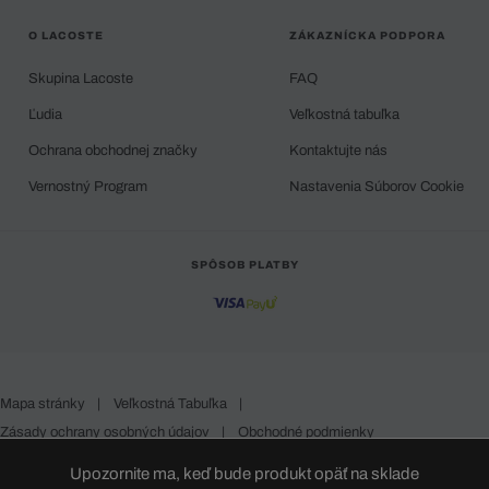
O LACOSTE
ZÁKAZNÍCKA PODPORA
Skupina Lacoste
FAQ
Ľudia
Veľkostná tabuľka
Ochrana obchodnej značky
Kontaktujte nás
Vernostný Program
Nastavenia Súborov Cookie
SPÔSOB PLATBY
Mapa stránky
|
Veľkostná Tabuľka
|
Zásady ochrany osobných údajov
|
Obchodné podmienky
Slovakia
Upozornite ma, keď bude produkt opäť na sklade