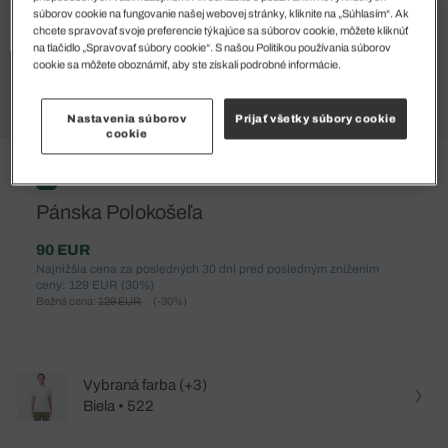
súborov cookie na fungovanie našej webovej stránky, kliknite na „Súhlasím“. Ak
chcete spravovať svoje preferencie týkajúce sa súborov cookie, môžete kliknúť
na tlačidlo „Spravovať súbory cookie“. S našou Politikou používania súborov
cookie sa môžete oboznámiť, aby ste získali podrobné informácie.
Nastavenia súborov
Prijať všetky súbory cookie
cookie
%
Pánska Polokošeľa
90 EUR
Najnižšia cena za posledných 30 dní pred posledným znížením
ceny: 129 EUR
(30%)
Bežná cena:
129 EUR
(-30%)
Vybraná farba (+3)
Biela • 522