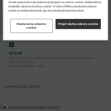
chcete spravovať svoje preferencie týkajúce sa súborov cookie, môžete kliknúť
na tlačidlo „Spravovať súbory cookie“. S našou Politikou používania súborov
cookie sa môžete oboznámiť, aby ste získali podrobné informácie.
Nastavenia súborov
Prijať všetky súbory cookie
cookie
%
25 EUR
Najnižšia cena za posledných 30 dní pred posledným znížením
ceny: 25 EUR
(0%)
Bežná cena:
43 EUR
(-42%)
Vyberte svoju veľkosť
DOPRAVA ZADARMO OD 90€