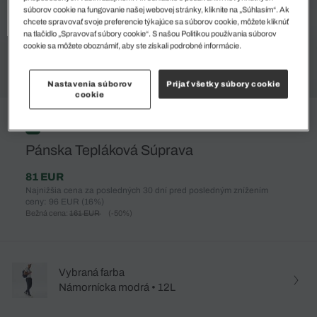
súborov cookie na fungovanie našej webovej stránky, kliknite na „Súhlasím“. Ak
chcete spravovať svoje preferencie týkajúce sa súborov cookie, môžete kliknúť
na tlačidlo „Spravovať súbory cookie“. S našou Politikou používania súborov
cookie sa môžete oboznámiť, aby ste získali podrobné informácie.
Nastavenia súborov
Prijať všetky súbory cookie
cookie
%
Pánska Tepláková Súprava
81 EUR
Najnižšia cena za posledných 30 dní pred posledným znížením
ceny: 96 EUR
(16%)
Bežná cena:
161 EUR
(-50%)
Vybraná farba
Námornícka modrá • 12L