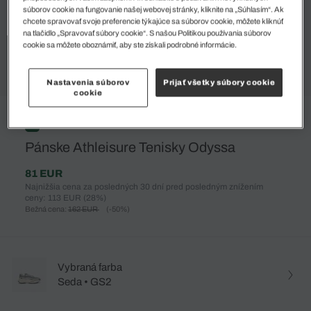
súborov cookie na fungovanie našej webovej stránky, kliknite na „Súhlasím“. Ak
chcete spravovať svoje preferencie týkajúce sa súborov cookie, môžete kliknúť
na tlačidlo „Spravovať súbory cookie“. S našou Politikou používania súborov
cookie sa môžete oboznámiť, aby ste získali podrobné informácie.
Nastavenia súborov
Prijať všetky súbory cookie
cookie
%
Pánske Athleisure Tenisky Odyssa
81 EUR
Najnižšia cena za posledných 30 dní pred posledným znížením
ceny: 113 EUR
(28%)
Bežná cena:
162 EUR
(-50%)
Vybraná farba
Seda • GS2