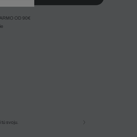
ARMO OD 90€
ie
 tú svoju.