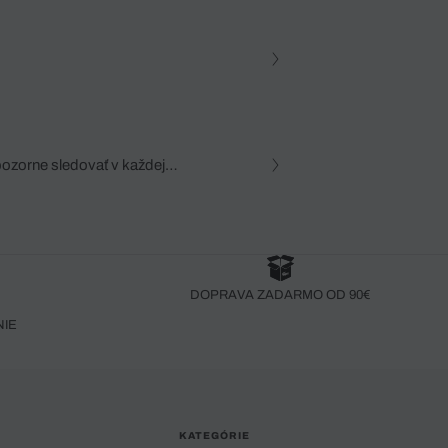
pozorne sledovať v každej
zca, dôkladná znalosť
robený bez pozorného oka
DOPRAVA ZADARMO OD 90€
NIE
KATEGÓRIE