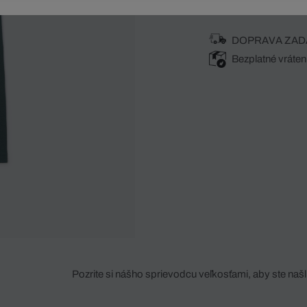
DOPRAVA ZAD
Bezplatné vráten
Pozrite si nášho sprievodcu veľkosťami, aby ste našli