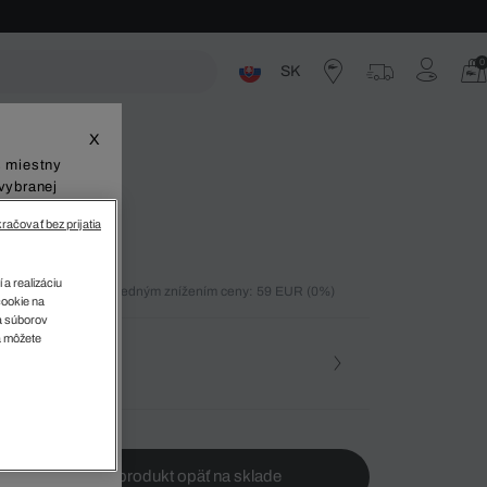
0
SK
ste
X
š miestny
vybranej
račovať bez prijatia
 a realizáciu
ných 30 dní pred posledným znížením ceny: 59 EUR
(0%)
cookie na
)
sa súborov
v
a môžete
osť
te ma, keď bude produkt opäť na sklade