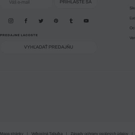
PRIHLÁSTE SA
Sk
Ľu
Oc
PREDAJNE LACOSTE
Ve
VYHĽADAŤ PREDAJŇU
Mapa stránky
|
Veľkostná Tabuľka
|
Zásady ochrany osobných údajov
|