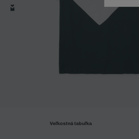
Doplnky
Spodná bielizeň
Plavky
Sukne
Plavky
Special Offer
Spodná Bielizeň
Šortky
Special Offer
Športové oblečenie
Nohavice
Special Offer
Plavky
Special Offer
Veľkostná tabuľka