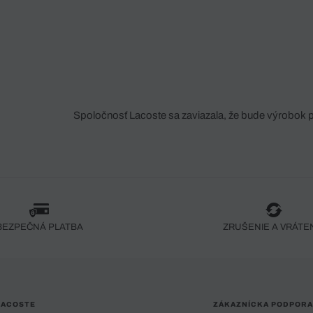
Spoločnosť Lacoste sa zaviazala, že bude výrobok 
fáze jeho výroby. Transparentnosť hodnotového reťa
dodávateľov a ekosystému... Žiadny steh nie je vy
spoločnosti Crocodile.
BEZPEČNÁ PLATBA
ZRUŠENIE A VRÁTE
LACOSTE
ZÁKAZNÍCKA PODPORA