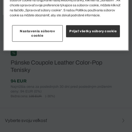
súborov cookie na fungovanie našej webovej stránky, kliknite na „Súhlasím“. Ak
chcete spravovať svoje preferencie týkajúce sa súborov cookie, môžete kliknúť
na tlačidlo „Spravovať súbory cookie“. S našou Politikou používania súborov
cookie sa môžete oboznámiť, aby ste získali podrobné informácie.
Nastavenia súborov
Prijať všetky súbory cookie
cookie
%
Pánske Coupole Leather Color-Pop
Tenisky
94 EUR
Najnižšia cena za posledných 30 dní pred posledným znížením
ceny: 94 EUR
(0%)
Bežná cena:
135 EUR
(-30%)
Vyberte svoju veľkosť