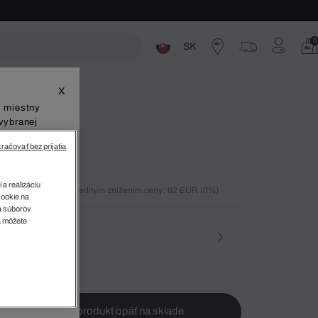
0
SK
ste
X
š miestny
vybranej
račovať bez prijatia
 a realizáciu
ných 30 dní pred posledným znížením ceny: 62 EUR
(0%)
cookie na
%)
sa súborov
v
a môžete
osť
te ma, keď bude produkt opäť na sklade