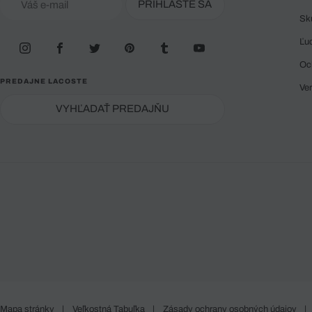
PRIHLÁSTE SA
Sk
Ľu
Oc
PREDAJNE LACOSTE
Ve
VYHĽADAŤ PREDAJŇU
Mapa stránky
|
Veľkostná Tabuľka
|
Zásady ochrany osobných údajov
|