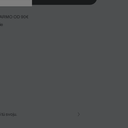
ARMO OD 90€
ie
 tú svoju.