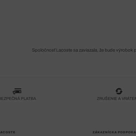
Spoločnosť Lacoste sa zaviazala, že bude výrobok 
fáze jeho výroby. Transparentnosť hodnotového reťa
dodávateľov a ekosystému... Žiadny steh nie je vy
spoločnosti Crocodile.
BEZPEČNÁ PLATBA
ZRUŠENIE A VRÁTE
LACOSTE
ZÁKAZNÍCKA PODPORA