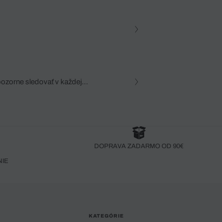
pozorne sledovať v každej
zca, dôkladná znalosť
robený bez pozorného oka
DOPRAVA ZADARMO OD 90€
NIE
KATEGÓRIE