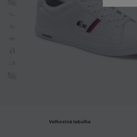
Doplnky
Spodná bielizeň
Plavky
Sukne
Plavky
Special Offer
Spodná Bielizeň
Šortky
Special Offer
Športové oblečenie
Nohavice
Special Offer
Plavky
Special Offer
Veľkostná tabuľka