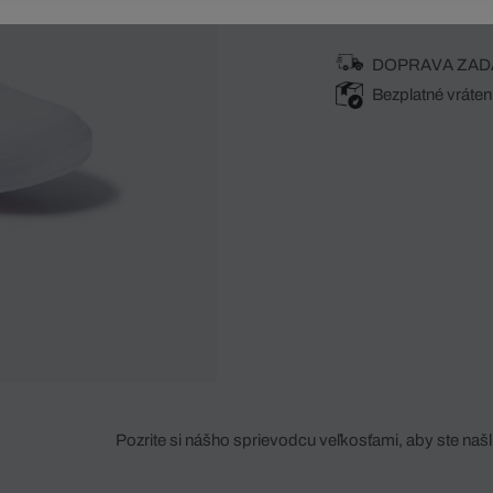
DOPRAVA ZAD
Bezplatné vráten
Pozrite si nášho sprievodcu veľkosťami, aby ste našli