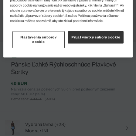
súborov cookie na fungovanie našej webovej stránky, kliknite na „Súhlasím“. Ak
chcete spravovať svoje preferencie týkajúce sa súborov cookie, môžete kliknúť
na tlačidlo „Spravovať súbory cookie“. S našou Politikou používania súborov
cookie sa môžete oboznámiť, aby ste získali podrobné informácie.
Nastavenia súborov
Prijať všetky súbory cookie
cookie
%
Pánske Ľahké Rýchloschnúce Plavkové
Šortky
40 EUR
Najnižšia cena za posledných 30 dní pred posledným znížením
ceny: 56 EUR
(29%)
Bežná cena:
80 EUR
(-50%)
Vybraná farba (+28)
Modra • INI