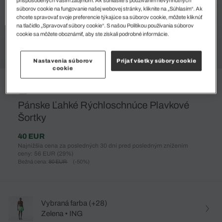
súborov cookie na fungovanie našej webovej stránky, kliknite na „Súhlasím“. Ak
chcete spravovať svoje preferencie týkajúce sa súborov cookie, môžete kliknúť
na tlačidlo „Spravovať súbory cookie“. S našou Politikou používania súborov
cookie sa môžete oboznámiť, aby ste získali podrobné informácie.
Nastavenia súborov
Prijať všetky súbory cookie
cookie
%
Pánske Ľahké Rýchloschnúce Plavkové
Šortky
40 EUR
Najnižšia cena za posledných 30 dní pred posledným znížením
ceny: 56 EUR
(29%)
Bežná cena:
80 EUR
(-50%)
Vybraná farba (+28)
Zelena • ING