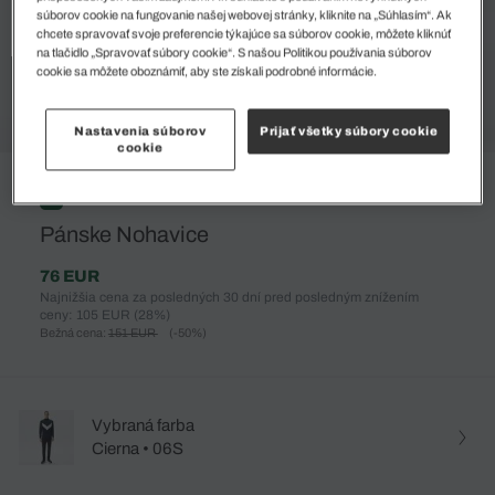
súborov cookie na fungovanie našej webovej stránky, kliknite na „Súhlasím“. Ak
chcete spravovať svoje preferencie týkajúce sa súborov cookie, môžete kliknúť
na tlačidlo „Spravovať súbory cookie“. S našou Politikou používania súborov
cookie sa môžete oboznámiť, aby ste získali podrobné informácie.
Nastavenia súborov
Prijať všetky súbory cookie
cookie
%
Pánske Nohavice
76 EUR
Najnižšia cena za posledných 30 dní pred posledným znížením
ceny: 105 EUR
(28%)
Bežná cena:
151 EUR
(-50%)
Vybraná farba
Cierna • 06S