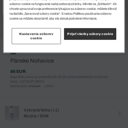
súborov cookie na fungovanie našej webovej stránky, kliknite na „Súhlasím“. Ak
chcete spravovať svoje preferencie týkajúce sa súborov cookie, môžete kliknúť
na tlačidlo „Spravovať súbory cookie“. S našou Politikou používania súborov
cookie sa môžete oboznámiť, aby ste získali podrobné informácie.
Nastavenia súborov
Prijať všetky súbory cookie
cookie
%
Pánske Nohavice
86 EUR
Najnižšia cena za posledných 30 dní pred posledným znížením
ceny: 120 EUR
(28%)
Bežná cena:
172 EUR
(-50%)
Vybraná farba (+1)
Modra • 90M