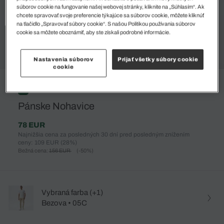
súborov cookie na fungovanie našej webovej stránky, kliknite na „Súhlasím“. Ak
chcete spravovať svoje preferencie týkajúce sa súborov cookie, môžete kliknúť
na tlačidlo „Spravovať súbory cookie“. S našou Politikou používania súborov
cookie sa môžete oboznámiť, aby ste získali podrobné informácie.
Nastavenia súborov
Prijať všetky súbory cookie
cookie
%
Pánske Nohavice
78 EUR
Najnižšia cena za posledných 30 dní pred posledným znížením
ceny: 109 EUR
(28%)
Bežná cena:
156 EUR
(-50%)
Vybraná farba (+1)
Bezova • 05C