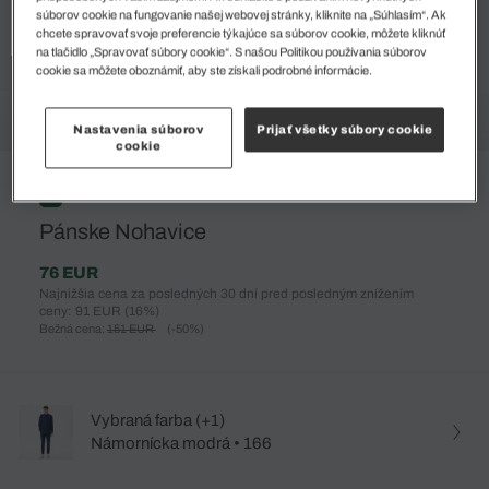
súborov cookie na fungovanie našej webovej stránky, kliknite na „Súhlasím“. Ak
chcete spravovať svoje preferencie týkajúce sa súborov cookie, môžete kliknúť
na tlačidlo „Spravovať súbory cookie“. S našou Politikou používania súborov
cookie sa môžete oboznámiť, aby ste získali podrobné informácie.
Nastavenia súborov
Prijať všetky súbory cookie
cookie
%
Pánske Nohavice
76 EUR
Najnižšia cena za posledných 30 dní pred posledným znížením
ceny: 91 EUR
(16%)
Bežná cena:
151 EUR
(-50%)
Vybraná farba (+1)
Námornícka modrá • 166