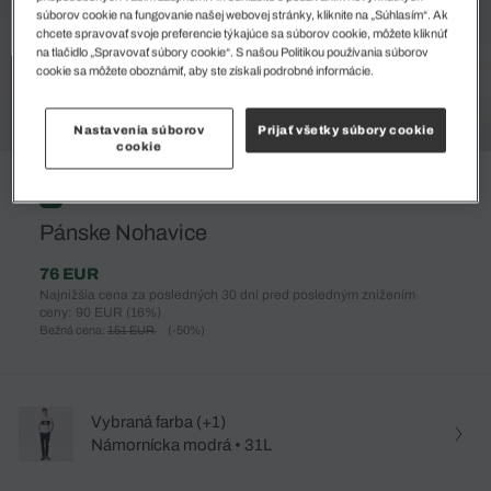
súborov cookie na fungovanie našej webovej stránky, kliknite na „Súhlasím“. Ak
chcete spravovať svoje preferencie týkajúce sa súborov cookie, môžete kliknúť
na tlačidlo „Spravovať súbory cookie“. S našou Politikou používania súborov
cookie sa môžete oboznámiť, aby ste získali podrobné informácie.
Nastavenia súborov
Prijať všetky súbory cookie
cookie
%
Pánske Nohavice
76 EUR
Najnižšia cena za posledných 30 dní pred posledným znížením
ceny: 90 EUR
(16%)
Bežná cena:
151 EUR
(-50%)
Vybraná farba (+1)
Námornícka modrá • 31L